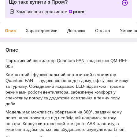
Що таке купити з Пром?
Замовлення під захистом
Опис
Характеристики
Доставка
Оплата
Умови п
Опис
Портативний вентилятор Quantum FAN з підсвіткою QM-REF-
005
Компактний і функціональний портативний вентилятор
Quantum FAN — чудове рішення для дому, офісу, відпочинку
та туризму. Обладнаний яскравою LED-підсвіткою і трьома
режимами роботи вентилятора, забезпечує комфорт у
спекотливу погоду та додаткове освітлення в темну пору
доби.
Модель має можливість обертання на 360°, завдяки чому
легко налаштовується під необхідний напрямок потоку
повітря. Корпус виготовлений із міцного ABS-пластику, а
живлення здійснюється від вбудованого акумулятора Li-ion.