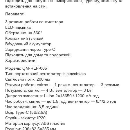
Підходить для побутового використання, туризму, кемпінгу та
встановлення на стіні.
Переваги:
3 режими роботи вентилятора
LED-підсвітка
Обертання на 360°
Компактний і легкий
Вбудований акумулятор
Заряджання через Type-C
Підходить для дому та подорожей
Характеристики:
Модель: QM-REF-005
Тип: портативний вентилятор із підсвіткою
Світловий потік: 200 лм
Режими роботи: світло — 1 режим, вентилятор — 3 режими
Потужність: світло — 4 Вт, вентилятор — 3 Вт
Джерело живлення: Li-ion 2×18650 / 1200 мА·год
Час роботи: світло — до 1,5 год, вентилятор — 8/4/2,5 год
Час заряджання: 3,5 години
Вхід: Type-C (5В/2,5A)
Ступінь захисту: IP20
Матеріал корпусу: ABS пластик
Розміри: 206×82,5×235 мм