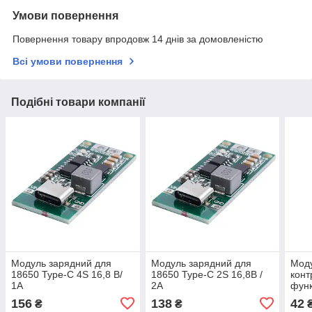
Умови повернення
Повернення товару впродовж 14 днів за домовленістю
Всі умови повернення
Подібні товари компанії
Модуль зарядний для
Модуль зарядний для
Мод
18650 Type-C 4S 16,8 В/
18650 Type-C 2S 16,8В /
конт
1A
2A
функ
акум
156
138
42
₴
₴