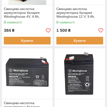
Свинцево-кислотна
Свинцево-кислотна
акумуляторна батарея
акумуляторна батарея
Westinghouse 4V, 4 Ah,
Westinghouse 12 V, 9 Ah,
terminal T1, 1 шт 47*47*107
terminal F2, 1 шт. 94*65*151
В наявності
В наявності
мм
мм
384
1 500
₴
₴
Купити
Купити
Свинцево-кислотна
акумуляторна батарея