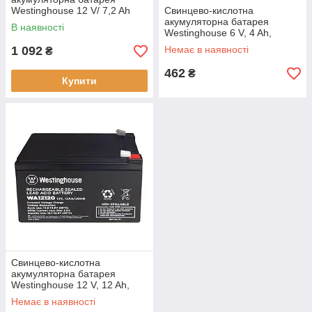
Westinghouse 12 V/ 7,2 Ah
Свинцево-кислотна
CEРОГО КІЛЬОРУ
акумуляторна батарея
В наявності
Westinghouse 6 V, 4 Ah,
terminal F2, 1 шт 101*48*70
1 092
Немає в наявності
₴
мм
462
₴
Купити
Свинцево-кислотна
акумуляторна батарея
Westinghouse 12 V, 12 Ah,
terminal F2, 1 шт 95*98*151
Немає в наявності
мм