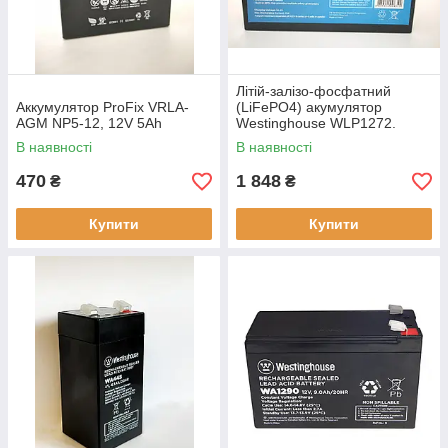
Літій-залізо-фосфатний
Аккумулятор ProFix VRLA-
(LiFePO4) акумулятор
AGM NP5-12, 12V 5Ah
Westinghouse WLP1272.
12,8в /7,2 А
В наявності
В наявності
470
1 848
₴
₴
Купити
Купити