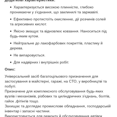
Характеризується високою плинністю, глибоко
проникаючи у з’єднання, що заклинилі та заржавілі.
Ефективно протистоїть окисленню, дії розчинів солей
та агресивних кислот.
Якісно змащує та відновлює ковзання. Наноситься під
будь-яким кутом.
Нейтральне до лакофарбових покриттів, пластику й
дерева.
Не випаровується.
Для надвірних і внутрішніх робіт.
Опис:
Універсальний засіб багатоцільового призначення для
застосування в майстерні, гаражі, на СТО, у виробництві та
побуті.
Призначене для комплексного обслуговування будь-яких
вузлів і механізмів, різбових та циліндричних з’єднань, болтів,
гайок ,фітінгів тощо.
Захищає та доглядає промислове обладнання, господарській
інвентар і запасні частини.
Використовується для ремонту й обслуговування автівок,