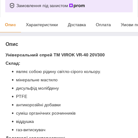
Замовлення під захистом
Опис
Характеристики
Доставка
Оплата
Умови п
Опис
Універсальний спрей ТМ VIROK VR-40 20V300
Склад:
являє собою рідину світло-сірого кольору.
мінеральне мастило
дисульфід молібдену
PTFE
антикорозійні добавки
суміш органічних розчинників
віддушка
газ-витискувач
Додаткові характеристики: