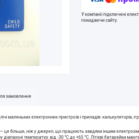
У компанії підключені елек
покидаючи сайту.
для замовлення
лічі маленьких електронних пристроїв і приладів: калькуляторів, іг
и — це більше, ніж у джерел, що працюють завдяки іншим електрохі
іапазоні температур: від -30 °C до +65 °C. Літієві батарейки мают