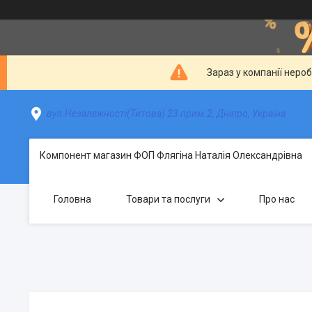
Зараз у компанії неро
вул.Незалежності(Титова) 23 прим.2, Дніпро, Україна
Компонент магазин ФОП Флягіна Наталія Олександрівна
Головна
Товари та послуги
Про нас