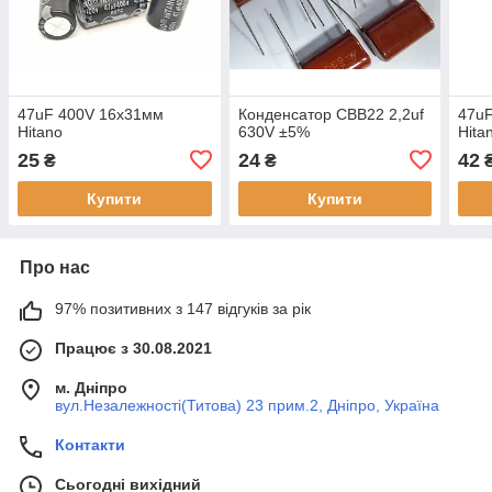
47uF 400V 16х31мм
Конденсатор CBB22 2,2uf
47u
Hitano
630V ±5%
Hita
25
24
42
₴
₴
Купити
Купити
Про нас
97% позитивних з 147 відгуків за рік
Працює з 30.08.2021
м. Дніпро
вул.Незалежності(Титова) 23 прим.2, Дніпро, Україна
Контакти
Сьогодні вихідний