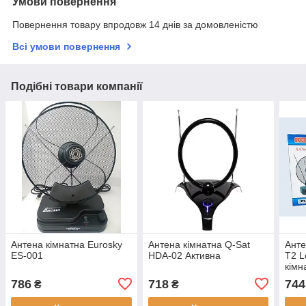
Умови повернення
Повернення товару впродовж 14 днів за домовленістю
Всі умови повернення
Подібні товари компанії
Антена кімнатна Eurosky
Антена кімнатна Q-Sat
Анте
ES-001
HDA-02 Активна
T2 L
кімн
під
786
718
744
₴
₴