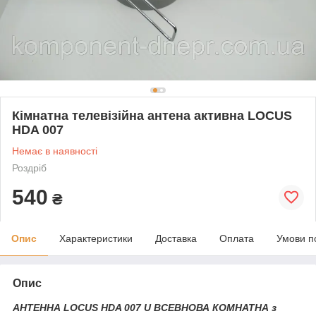
Кімнатна телевізійна антена активна LOCUS
HDA 007
Немає в наявності
Роздріб
540
₴
Опис
Характеристики
Доставка
Оплата
Умови п
Опис
АНТЕННА LOCUS HDA 007 U ВСЕВНОВА КОМНАТНА з