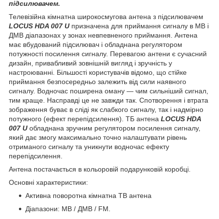
підсилювачем.
Телевізійна кімнатна широкосмугова антена з підсилювачем
LOCUS HDA 007 U
призначена для приймання сигналу в МВ і
ДМВ діапазонах у зонах невпевненого приймання. Антена
має вбудований підсилювач і обладнана регулятором
потужності посилення сигналу. Перевагою антени є сучасний
дизайн, привабливий зовнішній вигляд і зручність у
настроюванні. Більшості користувачів відомо, що стійке
приймання безпосередньо залежить від сили наявного
сигналу. Водночас поширена оману — чим сильніший сигнал,
тим краще. Насправді це не завжди так. Спотворення і втрата
зображення буває в сліді як слабкого сигналу, так і надмірно
потужного (ефект перепідсилення). ТБ антена
LOCUS HDA
007 U
обладнана зручним регулятором посилення сигналу,
який дає змогу максимально точно налаштувати рівень
отриманого сигналу та уникнути водночас ефекту
перепідсилення.
Антена постачається в кольоровій подарунковій коробці.
Основні характеристики:
Активна поворотна кімнатна ТВ антена
Діапазони: МВ / ДМВ / FM.