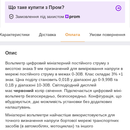
Що таке купити з Пром?
Замовлення під захистом
Характеристики
Доставка
Оплата
Умови повернення
Опис
Вольтметр цифровий мініатюрний постійного струму з
висотою знака 9 мм призначений для вимірювання напруги в
мережі постійного струму в межах 0-30В. Клас складає 3% +1
знак. Ціна поділу становить 0,01В у діапазоні до 0-9,99В та
0,1В у діапазоні 10-30В. Світлодіодний дисплей
має
червоний
колір свічення. Підключається цифровий міні-
вольтметр безпосередньо, безпосередньо. Конфігурація, що
вбудовується, дає можливість установки без додаткових
налаштувань.
Мініатюрні вольтметри найчастіше використовуються для
точного визначення напруги бортової мережі транспортних
засобів (в автомобілях, мотоциклах) та іншого