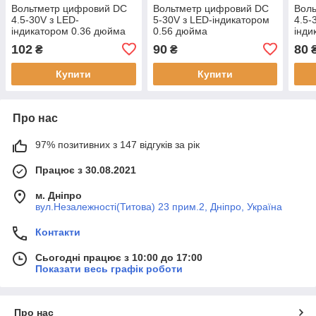
Вольтметр цифровий DC
Вольтметр цифровий DC
Вол
4.5-30V з LED-
5-30V з LED-індикатором
4.5-
індикатором 0.36 дюйма
0.56 дюйма
інди
синій,
102
90
80
₴
₴
Купити
Купити
Про нас
97% позитивних з 147 відгуків за рік
Працює з 30.08.2021
м. Дніпро
вул.Незалежності(Титова) 23 прим.2, Дніпро, Україна
Контакти
Сьогодні працює з 10:00 до 17:00
Показати весь графік роботи
Про нас