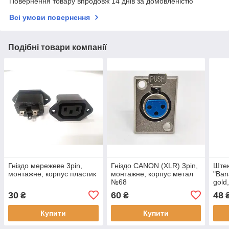
Повернення товару впродовж 14 днів за домовленістю
Всі умови повернення
Подібні товари компанії
Гніздо мережеве 3pin,
Гніздо CANON (XLR) 3pin,
Штек
монтажне, корпус пластик
монтажне, корпус метал
"Ban
№68
gold
30
60
48
₴
₴
Купити
Купити