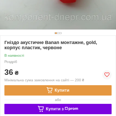
Гніздо акустичне Banan монтажне, gold,
корпус пластик, червоне
В наявності
Роздріб
36
₴
Мінімальна сума замовлення на сайті — 200 ₴
Купити
або
Купити з