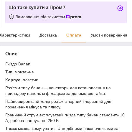
Що таке купити з Пром?
Замовлення під захистом
Характеристики
Доставка
Оплата
Умови повернення
Опис
Гніздо Banan
Тип: монтажне
Корпус
: пластик
Роз'єми типу банан — конектори для встановлення на
приладову панель із фіксацією за допомогою гайки.
Найпоширеніший колір роз'ємів чорний і червоний для
позначення мінуса та плюсу.
Граничний струм експлуатації гнізда типу банан становить 10
А, робоча напруга до 250 В.
Також можна комутувати з U-подібними наконечниками за