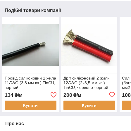
Подібні товари компанії
Провід силіконовий 1 жила
Дріт силіконовий 2 жили
Силі
11AWG (3,8 мм.кв.) TinCU,
12AWG (2х3,5 мм.кв.)
(баг
чорний
TinCU, червоно-чорний
мм2
134
200
108
₴/м
₴/м
Купити
Купити
Про нас