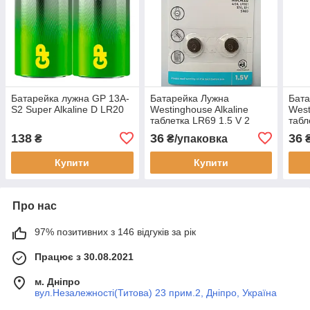
Батарейка лужна GP 13A-
Батарейка Лужна
Бата
S2 Super Alkaline D LR20
Westinghouse Alkaline
West
таблетка LR69 1.5 V 2
табл
шт./blister
шт./b
138
36
36
₴
₴/упаковка
₴
Купити
Купити
Про нас
97% позитивних з 146 відгуків за рік
Працює з 30.08.2021
м. Дніпро
вул.Незалежності(Титова) 23 прим.2, Дніпро, Україна