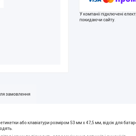
У компанії підключені елек
покидаючи сайту.
для замовлення
икетки або клавіатури розміром 53 мм x 47,5 мм, відсік для батарей
ходять.