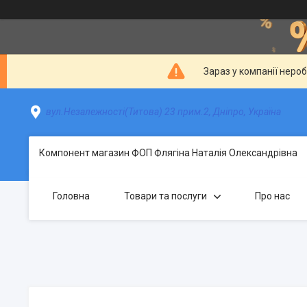
Зараз у компанії неро
вул.Незалежності(Титова) 23 прим.2, Дніпро, Україна
Компонент магазин ФОП Флягіна Наталія Олександрівна
Головна
Товари та послуги
Про нас