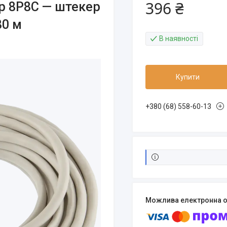
396 ₴
р 8Р8С — штекер
30 м
В наявності
Купити
+380 (68) 558-60-13