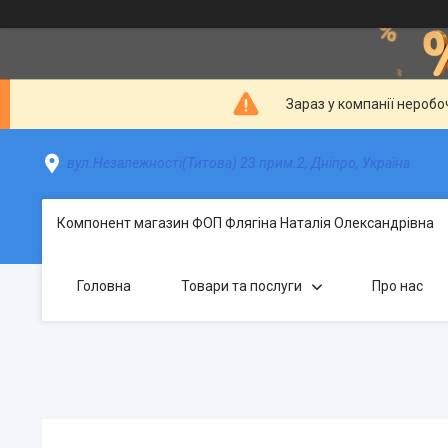
Зараз у компанії неробо
вул.Незалежності(Титова) 23 прим.2, Дніпро, Україна
Компонент магазин ФОП Флягіна Наталія Олександрівна
Головна
Товари та послуги
Про нас