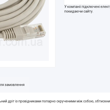
У компанії підключені елек
покидаючи сайту.
для замовлення
й дріт із провідниками попарно скрученими між собою, обтискни