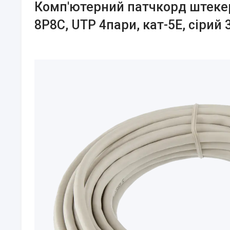
Комп'ютерний патчкорд штеке
8Р8С, UTP 4пари, кат-5Е, сірий 