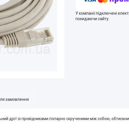
У компанії підключені елек
покидаючи сайту.
для замовлення
ий дріт із провідниками попарно скрученими між собою, обтискни