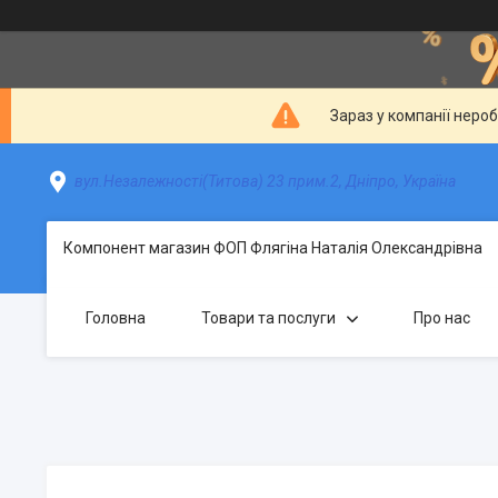
Зараз у компанії неро
вул.Незалежності(Титова) 23 прим.2, Дніпро, Україна
Компонент магазин ФОП Флягіна Наталія Олександрівна
Головна
Товари та послуги
Про нас