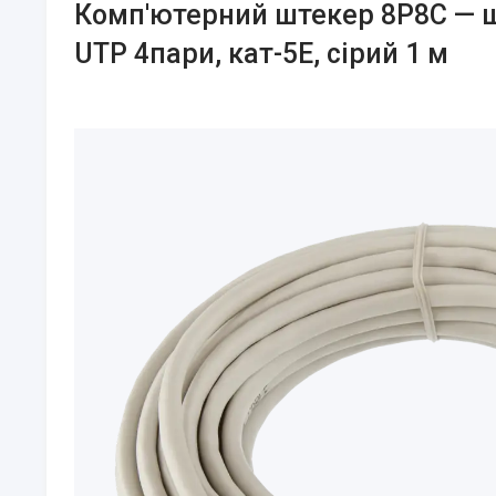
Комп'ютерний штекер 8Р8С — ш
UTP 4пари, кат-5Е, сірий 1 м