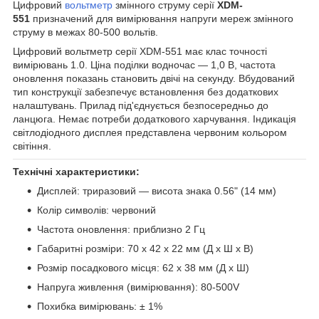
Цифровий
вольтметр
змінного струму серії
XDM-
551
призначений для вимірювання напруги мереж змінного
струму в межах 80-500 вольтів.
Цифровий вольтметр серії XDM-551 має клас точності
вимірювань 1.0. Ціна поділки водночас — 1,0 В, частота
оновлення показань становить двічі на секунду. Вбудований
тип конструкції забезпечує встановлення без додаткових
налаштувань. Прилад під'єднується безпосередньо до
ланцюга. Немає потреби додаткового харчування. Індикація
світлодіодного дисплея представлена червоним кольором
світіння.
Технічні характеристики:
Дисплей: триразовий — висота знака 0.56" (14 мм)
Колір символів: червоний
Частота оновлення: приблизно 2 Гц
Габаритні розміри: 70 х 42 х 22 мм (Д х Ш х В)
Розмір посадкового місця: 62 х 38 мм (Д х Ш)
Напруга живлення (вимірювання): 80-500V
Похибка вимірювань: ± 1%