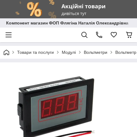
Компонент магазин ФОП Флягіна Наталія Олександрівна
Товари та послуги
Модулі
Вольтметри
Вольтметр