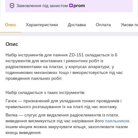
Замовлення під захистом
Опис
Характеристики
Доставка
Оплата
Умови п
Опис
Набір інструментів для паяння ZD-151 складається із 6
інструментів для монтажних і ремонтних робіт із
радіоелементами на платах, у корпусах апаратури, у
годинникових механізмах тощо і використовується під час
проведення паяльних робіт.
Набір складається з таких інструментів:
Гачок — призначений для укладання тонких провідників і
правильного розташування їх на платі під час монтажу.
Вилка — слугує для видалення радіоелементів із плати,
виведення висмикується під час нагрівання його
паяльником
.
іншим кінцем можна закручувати кільця, захоплювати пазом
кінець виведення.