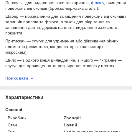
Пензель - для видалення залишків припою,
флюсу
, очищення
поверхонь від оксидів (бронза/неіржавка сталь ).
Шабер — призначений для зачищення поверхонь від оксидів і
залишків припою та флюса, а також для підрізання та
зачищення дротів, доріжок на платі, видалення захисного
покриття.
Притискач — слугує для утримання або фіксування різних
елементів (резисторів, конденсаторів, транзисторів,
мікросхем).
Шило — з одного кінця циліндричне, з іншого — 4-гранне —
слугує для прочищення та розширення отворів у платах.
Приховати
Характеристики
Основні
Виробник
Zhongdi
Стан
Новий
Тип
Набір ручного інструменту