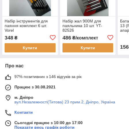
Набір інструментів для
Набір жал 900M для
Бата
паяння комплект 6 шт.
паяльника 10 шт. YT-
13 (
Vorel
82526
апар
348
486
₴
₴/комплект
156
Купити
Купити
Про нас
97% позитивних з 146 відгуків за рік
Працює з 30.08.2021
м. Дніпро
вул.Незалежності(Титова) 23 прим.2, Дніпро, Україна
Контакти
Сьогодні працює з 10:00 до 17:00
Показати весь графік роботи