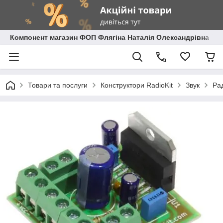
Компонент магазин ФОП Флягіна Наталія Олександрівна
Товари та послуги
Конструктори RadioKit
Звук
Ра