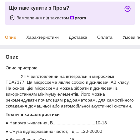
Що таке купити з Пром?
Замовлення під захистом
Опис
Характеристики
Доставка
Оплата
Умови п
Опис
Опис пристрою
УНЧ виготовлений на інтегральній мікросхемі
TDA7377. Ця мікросхема являє собою підсилювач AB класу.
На основі цієї мікросхеми можна зібрати підсилювач із
використанням мінімуму елементів. Його можна
рекомендувати початківцям радіоаматорам, для самостійного
складання домашньої або автомобільної акустичної системи.
Технічні характеристики
● Напруга живлення, В..................................10-18
● Смуга відтворюваних частот, Гц.......20-20000
● Вхідний опір, кОм...................15