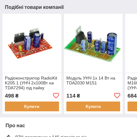
Подібні товари компанії
Радіоконструктор RadioKit
Модуль УНЧ 1х 14 Вт на
Раді
K205.1 (УНЧ 2х100Вт на
TDA2030 M151
M160
TDA7294) під пайку
(УНЧ
темб
498
114
684
₴
₴
Купити
Купити
Про нас
97% позитивних з 146 відгуків за рік