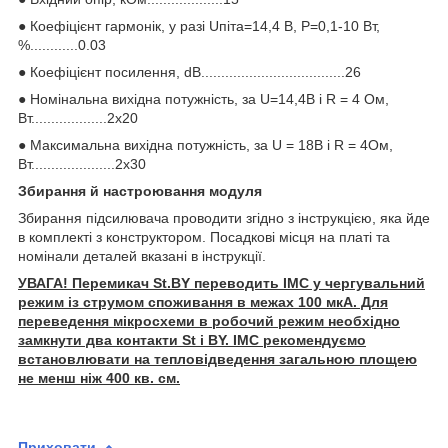
● Коефіцієнт гармонік, у разі Uпіта=14,4 В, Р=0,1-10 Вт,
%............0.03
● Коефіцієнт посилення, dB....................................26
● Номінальна вихідна потужність, за U=14,4B i R = 4 Ом,
Вт...................2x20
● Максимальна вихідна потужність, за U = 18B i R = 4Ом,
Вт.....................2x30
Збирання й настроювання модуля
Збирання підсилювача проводити згідно з інструкцією, яка йде
в комплекті з конструктором. Посадкові місця на платі та
номінали деталей вказані в інструкції.
УВАГА! Перемикач St.BY переводить ІМС у чергувальний
режим із струмом споживання в межах 100 мкА. Для
переведення мікросхеми в робочий режим необхідно
замкнути два контакти St і BY. ІМС рекомендуємо
встановлювати на тепловідведення загальною площею
не менш ніж 400 кв. см.
Приховати