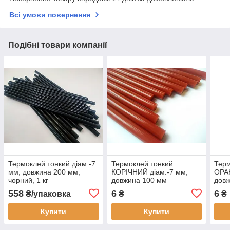
Всі умови повернення
Подібні товари компанії
Термоклей тонкий діам.-7
Термоклей тонкий
Терм
мм, довжина 200 мм,
КОРІЧНИЙ діам.-7 мм,
ОРА
чорний, 1 кг
довжина 100 мм
дов
558
6
6
₴/упаковка
₴
₴
Купити
Купити