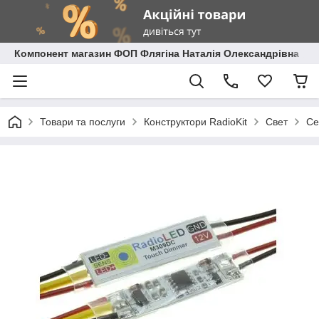
Компонент магазин ФОП Флягіна Наталія Олександрівна
Товари та послуги
Конструктори RadioKit
Свет
Се