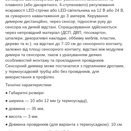
плавного (або дискретного, 4-ступеневого) регулювання
яскравості LED-стрічки або LED-світильника на 12 В або 24 В,
за сумарного навантаження до 3 амперів. Керування
димером дистанційно, через сенсор, підносячи руку до
сенсора на деякій відстані. Спрацьовування здійснюється
через непровідний матеріал (ДСП, ДВП, гіпсокартон,
шпалери, декоративні накладки, оббивку меблів, пластик,
дерево та ін.), на відстані до 7-10 см до сенсорного контакту,
залежно від площі сенсорного контакту, відстані між модулем
димера та сенсором, також з урахуванням деяких
особливостей монтажу та прокладання провідників.
Сенсорний диммер може постачатися з підпаяними дротами,
у термоусадковій трубці або без провідників, для
використання в профілях.
Технічні характеристики
● Габаритні розміри:
● ширина — 10 або 12 мм (у термоусадці),
● довжина — 35 мм,
● висота — 3 мм.
● Довжина провідників (для варіанта з термоусадкою): 10 см.