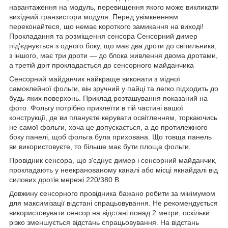
навантаження на модуль, перевищення якого може викликати
вихідний транзистори модуля. Перед увімкненням
переконайтеся, що немає короткого замикання на виході!
Прокладання та розміщення сенсора Сенсорний димер
під'єднується з одного боку, що має два дроти до світильника,
з іншого, має три дроти — до блока живлення двома дротами,
а третій дріт прокладається до сенсорного майданчика
Сенсорний майданчик найкраще виконати з мідної
самоклейної фольги, він зручний у пайці та легко підходить до
будь-яких поверхонь. Приклад розташування показаний на
фото. Фольгу потрібно приклеїти в тій частині вашої
конструкції, де ви плануєте керувати освітленням, торкаючись
не самої фольги, хоча це допускається, а до протилежного
боку панелі, щоб фольга була прихована. Що товща панель
ви використовуєте, то більше має бути площа фольги.
Провідник сенсора, що з'єднує димер і сенсорний майданчик,
прокладають у неекранованому каналі або місці якнайдалі від
силових дротів мережі 220/380 В.
Довжину сенсорного провідника бажано робити за мінімумом
для максимізації відстані спрацьовування. Не рекомендується
використовувати сенсор на відстані понад 2 метри, оскільки
різко зменшується відстань спрацьовування. На відстань