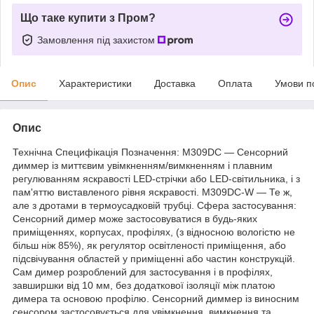
Що таке купити з Пром?
Замовлення під захистом
Опис
Характеристики
Доставка
Оплата
Умови п
Опис
Технічна Специфікація Позначення: М309DC — Сенсорний
диммер із миттєвим увімкненням/вимкненням і плавним
регулюванням яскравості LED-стрічки або LED-світильника, і з
пам'яттю виставленого рівня яскравості. M309DC-W — Те ж,
але з дротами в термоусадковій трубці. Сфера застосування:
Сенсорний димер може застосовуватися в будь-яких
приміщеннях, корпусах, профілях, (з відносною вологістю не
більш ніж 85%), як регулятор освітленості приміщення, або
підсвічування областей у приміщенні або частин конструкцій.
Сам димер розроблений для застосування і в профілях,
завширшки від 10 мм, без додаткової ізоляції між платою
димера та основою профілю. Сенсорний диммер із виносним
сенсором застосовується для увімкнення, вимкнення та