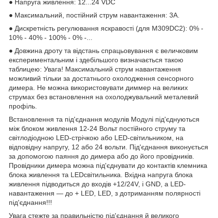
● Напруга живлення: 12...24 VDC
● Максимальний, постійний струм навантаження: 3A.
● Дискретність регулювання яскравості (для М309DC2): 0% -
10% - 40% - 100% - 0% -...
● Довжина дроту та відстань спрацьовування є величковим
експериментальним і здебільшого визначається такою
таблицею: Увага! Максимальний струм навантаження
можливий тільки за достатнього охолодження сенсорного
димера. Не можна використовувати диммер на великих
струмах без встановлення на охолоджувальний металевий
профіль.
Встановлення та під'єднання модулів Модулі під'єднуються
між блоком живлення 12-24 Вольт постійного струму та
світлодіодною LED-стрічкою або LED-світильником, на
відповідну напругу, 12 або 24 вольти. Під'єднання виконується
за допомогою паяння до димера або до його провідників.
Провідники димера можна під'єднувати до контактів клемника
блока живлення та LEDсвітильника. Вхідна напруга блока
живлення підводиться до входів +12/24V, і GND, а LED-
навантаження — до + LED, LED, з дотриманням полярності
під'єднання!!!
Увага стежте за правильністю під'єднання й великого