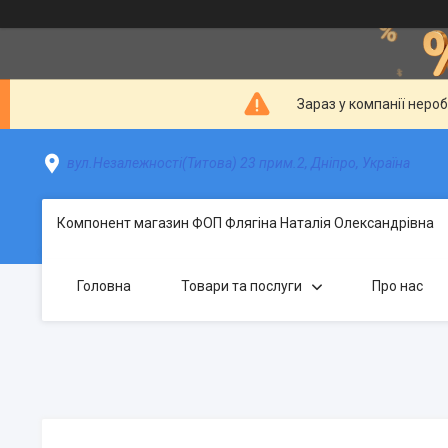
Зараз у компанії неро
вул.Незалежності(Титова) 23 прим.2, Дніпро, Україна
Компонент магазин ФОП Флягіна Наталія Олександрівна
Головна
Товари та послуги
Про нас