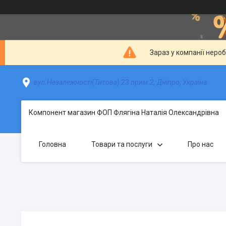
Зараз у компанії неро
вул.Незалежності(Титова) 23 прим.2, Дніпро, Україна
Компонент магазин ФОП Флягіна Наталія Олександрівна
Головна
Товари та послуги
Про нас