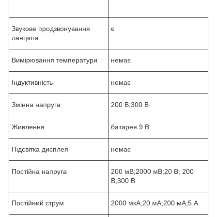
Звукове продзвонування
є
ланцюга
Вимірювання температури
немає
Індуктивність
немає
Змінна напруга
200 В;300 В
Живлення
батарея 9 В
Підсвітка дисплея
немає
Постійна напруга
200 мВ;2000 мВ;20 В; 200
В;300 В
Постійний струм
2000 мкА;20 мА;200 мА;5 А