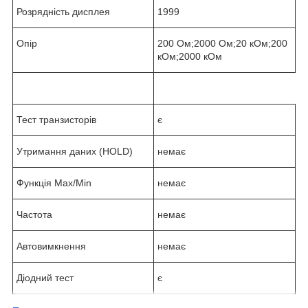
Розрядність дисплея
1999
Опір
200 Ом;2000 Ом;20 кОм;200
кОм;2000 кОм
Тест транзисторів
є
Утримання даних (HOLD)
немає
Функція Max/Min
немає
Частота
немає
Автовимкнення
немає
Діодний тест
є