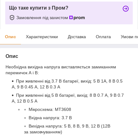
Що таке купити з Пром?
Замовлення під захистом
Опис
Характеристики
Доставка
Оплата
Умови п
Опис
Необхідна вихідна напруга виставляється замиканням
перемичок А і В:
При живленні від 3.7 В батареї, вихід: 5 В 1А, 8 В 0.5
А, 9 В 0.45 А, 12 В 0.3 А
При живленні від 5 В батареї, вихід: 8 В 0.7 А, 9 В 0.7
А, 12 В 0.5 А
Мікросхема: MT3608
Вхідна напруга: 3.7 В
Вихідна напруга: 5 В, 8 В, 9 В, 12 В (12В
за замовчуванням)