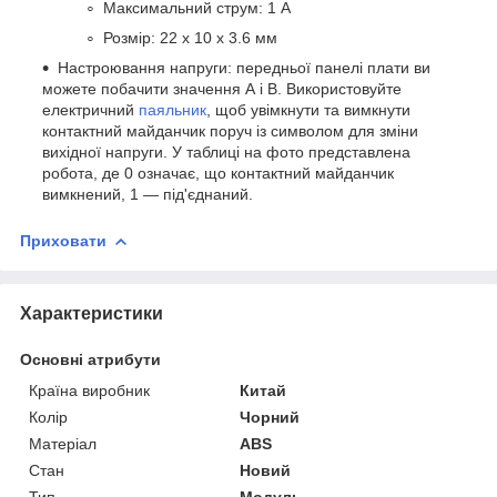
Максимальний струм: 1 А
Розмір: 22 х 10 х 3.6 мм
Настроювання напруги: передньої панелі плати ви
можете побачити значення А і В. Використовуйте
електричний
паяльник
, щоб увімкнути та вимкнути
контактний майданчик поруч із символом для зміни
вихідної напруги. У таблиці на фото представлена
робота, де 0 означає, що контактний майданчик
вимкнений, 1 — під'єднаний.
Приховати
Характеристики
Основні атрибути
Країна виробник
Китай
Колір
Чорний
Матеріал
ABS
Стан
Новий
Тип
Модуль