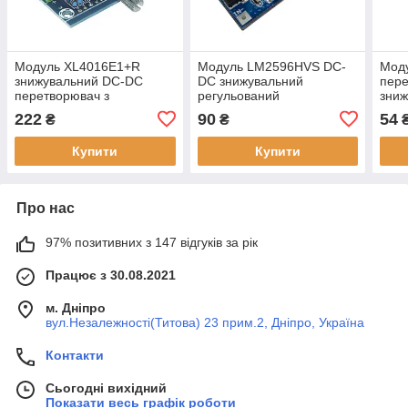
Модуль XL4016E1+R
Модуль LM2596HVS DC-
Мод
знижувальний DC-DC
DC знижувальний
пер
перетворювач з
регульований
зниж
регулятором Uin 8-40V,
перетворювач 4,5 — 60V /
28V,
222
90
54
₴
₴
Uout 1.25-36V, 8A, 180KHz
3 — 40 V, 3 A, 15 Вт
Купити
Купити
Про нас
97% позитивних з 147 відгуків за рік
Працює з 30.08.2021
м. Дніпро
вул.Незалежності(Титова) 23 прим.2, Дніпро, Україна
Контакти
Сьогодні вихідний
Показати весь графік роботи