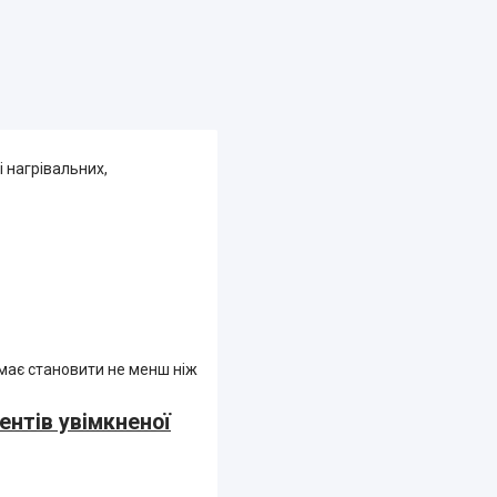
 нагрівальних,
 має становити не менш ніж
ентів увімкненої