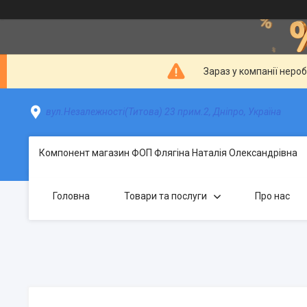
Зараз у компанії неро
вул.Незалежності(Титова) 23 прим.2, Дніпро, Україна
Компонент магазин ФОП Флягіна Наталія Олександрівна
Головна
Товари та послуги
Про нас