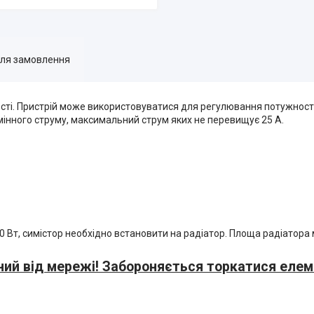
для замовлення
ті. Пристрій може використовуватися для регулювання потужності
мінного струму, максимальний струм яких не перевищує 25 А.
 Вт, симістор необхідно встановити на радіатор. Площа радіатора
аний від мережі! Забороняється торкатися елем