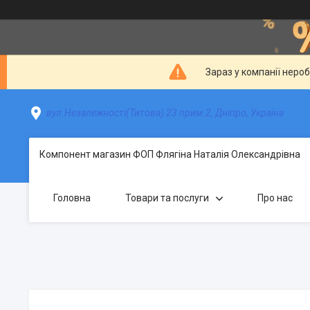
Зараз у компанії неро
вул.Незалежності(Титова) 23 прим.2, Дніпро, Україна
Компонент магазин ФОП Флягіна Наталія Олександрівна
Головна
Товари та послуги
Про нас