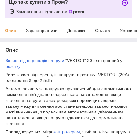
Що таке купити з Пром?
Замовлення під захистом
Опис
Характеристики
Доставка
Оплата
Умови п
Опис
Захист від перепадів напруги
"VEKTOR" 20 електронний у
розетку
Реле захист від перепадів напруги в розетку "VEKTOR" (20A)
електронний до 2,5кВт
Автомат захисту за напругою призначений для автоматичного
вимкнення під'єднаного через нього навантаження, якщо
значення напруги в електромережі перевищить верхню
задану межу вимкнення або стане меншою заданої нижньої
межі вимкнення, з подальшим автоматичним увімкненням
навантаження, якщо напруга відновиться до нормального
значення.
Прилад керується мікро
контролером
, який аналізує напругу в