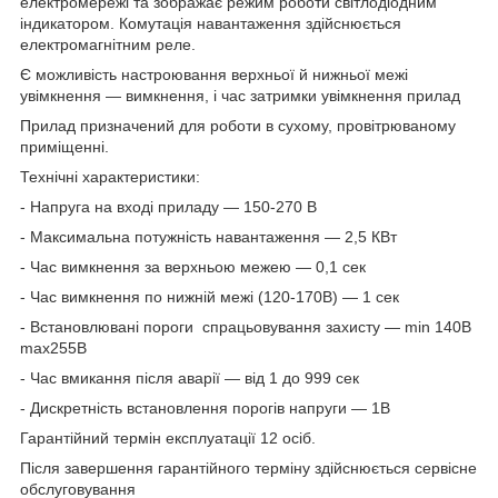
електромережі та зображає режим роботи світлодіодним
індикатором. Комутація навантаження здійснюється
електромагнітним реле.
Є можливість настроювання верхньої й нижньої межі
увімкнення — вимкнення, і час затримки увімкнення прилад
Прилад призначений для роботи в сухому, провітрюваному
приміщенні.
Технічні характеристики:
- Напруга на вході приладу — 150-270 В
- Максимальна потужність навантаження — 2,5 КВт
- Час вимкнення за верхньою межею — 0,1 сек
- Час вимкнення по нижній межі (120-170В) — 1 сек
- Встановлювані пороги спрацьовування захисту — min 140B
max255B
- Час вмикання після аварії — від 1 до 999 сек
- Дискретність встановлення порогів напруги — 1В
Гарантійний термін експлуатації 12 осіб.
Після завершення гарантійного терміну здійснюється сервісне
обслуговування