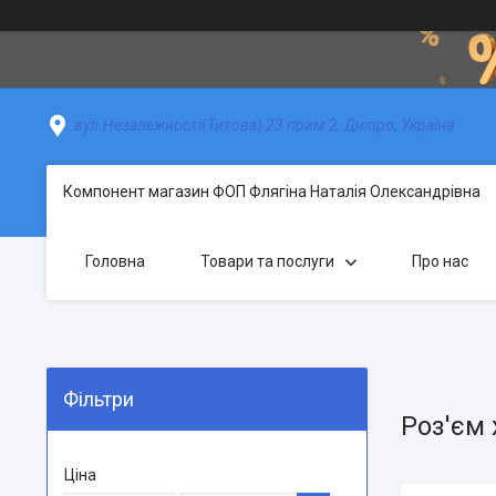
вул.Незалежності(Титова) 23 прим.2, Дніпро, Україна
Компонент магазин ФОП Флягіна Наталія Олександрівна
Головна
Товари та послуги
Про нас
Фільтри
Роз'єм 
Ціна