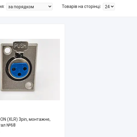
ON (XLR) 3pin, монтажне,
тал №68
і