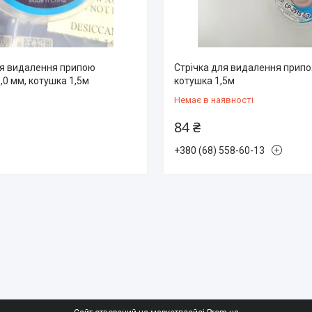
ля видалення припою
Стрічка для видалення припоя
,0 мм, котушка 1,5м
котушка 1,5м
і
Немає в наявності
84 ₴
+380 (68) 558-60-13