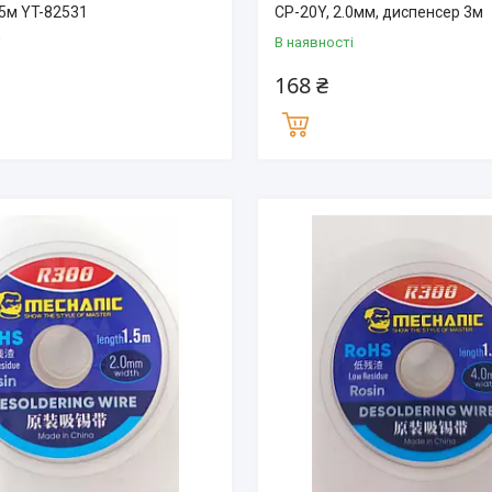
,5м YT-82531
CP-20Y, 2.0мм, диспенсер 3м
і
В наявності
168 ₴