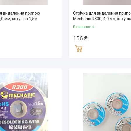
ля видалення припою
Стрічка для видалення прип
,0 мм, котушка 1,5м
Mechanic R300, 4,0 мм, котушк
і
В наявності
156 ₴