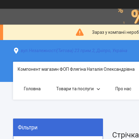
Зараз у компанії неро
вул.Незалежності(Титова) 23 прим.2, Дніпро, Україна
Компонент магазин ФОП Флягіна Наталія Олександрівна
Головна
Товари та послуги
Про нас
Фільтри
Стрічк