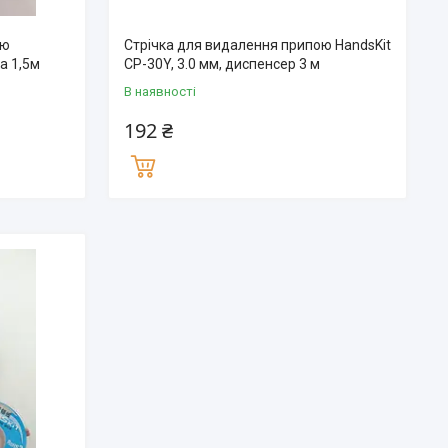
ою
Стрічка для видалення припою HandsKit
а 1,5м
CP-30Y, 3.0 мм, диспенсер 3 м
В наявності
192 ₴