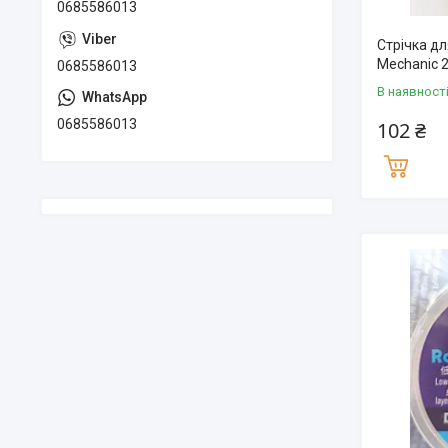
0685586013
Стрічка д
Mechanic 2
0685586013
В наявност
0685586013
102 ₴