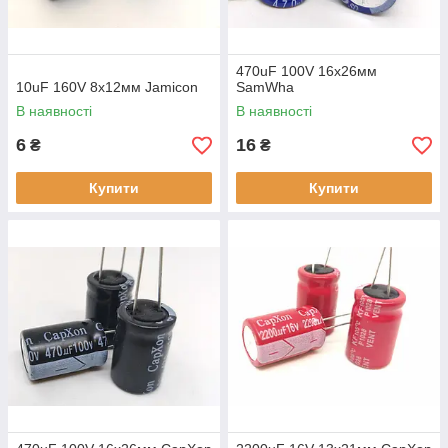
470uF 100V 16х26мм
10uF 160V 8х12мм Jamicon
SamWha
В наявності
В наявності
6
16
₴
₴
Купити
Купити