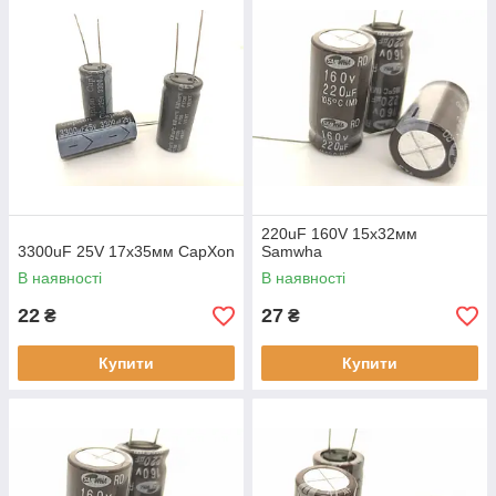
220uF 160V 15х32мм
3300uF 25V 17х35мм CapXon
Samwha
В наявності
В наявності
22
27
₴
₴
Купити
Купити