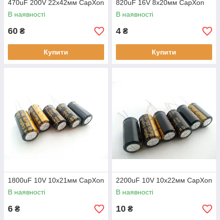
470uF 200V 22х42мм CapXon
820uF 16V 8х20мм CapXon
В наявності
В наявності
60
4
₴
₴
Купити
Купити
1800uF 10V 10х21мм CapXon
2200uF 10V 10х22мм CapXon
В наявності
В наявності
6
10
₴
₴