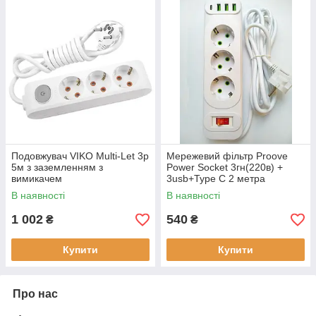
Подовжувач VIKO Multi-Let 3р
Мережевий фільтр Proove
5м з заземленням з
Power Socket 3гн(220в) +
вимикачем
3usb+Type C 2 метра
В наявності
В наявності
1 002
540
₴
₴
Купити
Купити
Про нас